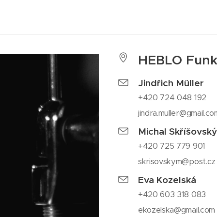
HEBLO Fun
Jindřich Müller
+420 724 048 192
jindra.muller@gmail.co
Michal Skříšovský
+420 725 779 901
skrisovskym@post.cz
Eva Kozelská
+420 603 318 083
ekozelska@gmail.com