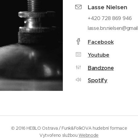
Lasse Nielsen
+420 728 869 946
lasse.bn.nielsen@gmai
Facebook
Youtube
Bandzone
Spotify
© 2016 HEBLO Ostrava / Funk&FolkOVA hudební formace
Vytvořeno službou
Webnode